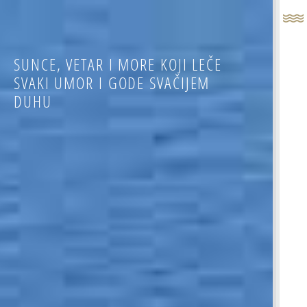
M
SUNCE, VETAR I MORE KOJI LEČE
O
SVAKI UMOR I GODE SVAČIJEM
Sm
DUHU
Re
Vi
Pl
De
Ob
85
+ 
+ 
in